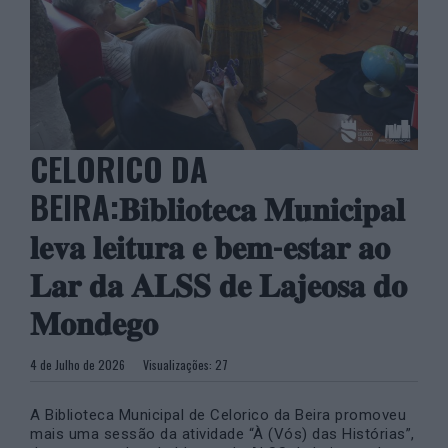
CELORICO DA
BEIRA:𝐁𝐢𝐛𝐥𝐢𝐨𝐭𝐞𝐜𝐚 𝐌𝐮𝐧𝐢𝐜𝐢𝐩𝐚𝐥
𝐥𝐞𝐯𝐚 𝐥𝐞𝐢𝐭𝐮𝐫𝐚 𝐞 𝐛𝐞𝐦-𝐞𝐬𝐭𝐚𝐫 𝐚𝐨
𝐋𝐚𝐫 𝐝𝐚 𝐀𝐋𝐒𝐒 𝐝𝐞 𝐋𝐚𝐣𝐞𝐨𝐬𝐚 𝐝𝐨
𝐌𝐨𝐧𝐝𝐞𝐠𝐨
4 de Julho de 2026
Visualizações:
27
A Biblioteca Municipal de Celorico da Beira promoveu
mais uma sessão da atividade “À (Vós) das Histórias”,