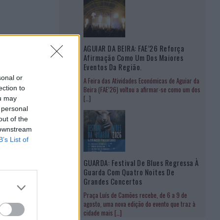
AGUIAR DA BEIRA: FAE’26 Reforça
Afirmação Como Um Dos Maiores
Eventos Da Região.
sonal or
A Feira das Atividades Económicas de Aguiar da
ection to
Beira (FAE’26) voltou a afirmar-se como um dos
[…]
ou may
 personal
out of the
 downstream
B’s List of
GUARDA: Festival De Blues Regressa À
Guarda Com Quatro Noites De
Grandes Concertos
Praça Luís de Camões recebe, de 6 a 9 de
agosto, uma nova edição do evento que traz à
cidade mais
[…]