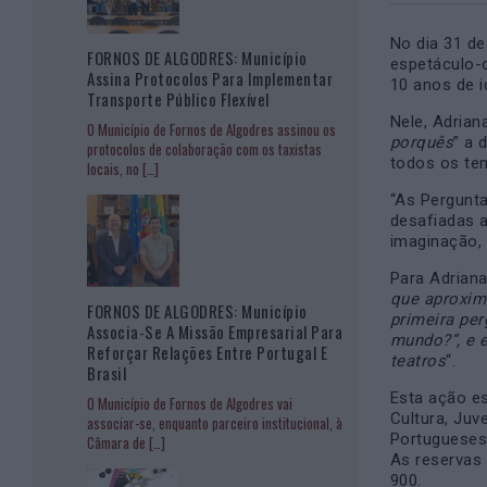
No dia 31 de
FORNOS DE ALGODRES: Município
espetáculo-o
Assina Protocolos Para Implementar
10 anos de i
Transporte Público Flexível
Nele, Adrian
O Município de Fornos de Algodres assinou os
porquês
” a 
protocolos de colaboração com os taxistas
todos os te
locais, no
[…]
“As Pergunta
desafiadas a
imaginação, 
Para Adriana
que aproxim
FORNOS DE ALGODRES: Município
primeira per
Associa-Se A Missão Empresarial Para
mundo?”, e 
Reforçar Relações Entre Portugal E
teatros
“.
Brasil
Esta ação e
O Município de Fornos de Algodres vai
Cultura, Juv
associar-se, enquanto parceiro institucional, à
Portugueses 
Câmara de
[…]
As reservas 
900.