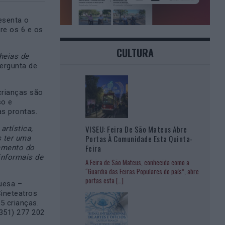
esenta o
re os 6 e os
CULTURA
heias de
pergunta de
crianças são
so e
as prontas.
VISEU: Feira De São Mateus Abre
rtística,
Portas À Comunidade Esta Quinta-
s ter uma
Feira
samento do
informais de
A Feira de São Mateus, conhecida como a
“Guardiã das Feiras Populares do país”, abre
portas esta
[…]
uesa –
Cineteatros
5 crianças.
+351) 277 202