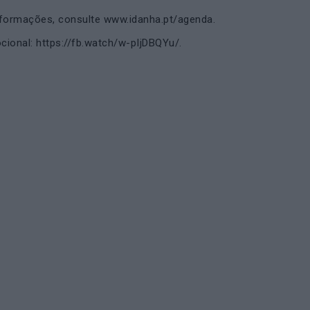
nformações, consulte www.idanha.pt/agenda.
ional: https://fb.watch/w-pIjDBQYu/.