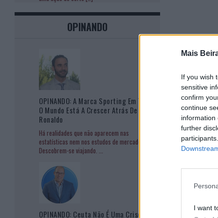
OPINANDO
Mais Beir
If you wish 
sensitive in
confirm you
OPINANDO: A Marca Sporting Em Todo
continue se
O Mundo Está A Crescer Atrás De
information 
Ronaldo
further disc
Há realidades que não aparecem nas
participants
estatísticas nem nos estudos de mercado.
Downstream 
Descobrem-se viajando.
...
Persona
I want t
OPINANDO: Ceuta Não É Uma Crise De