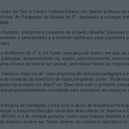
 maio, às 16h, o Centro Cultural Raiano, em Idanha-a-Nova, apr
ficina “As Perguntas da Menina do Ó”, destinado a crianças ent
dade.
a Campos, intérprete e coautora do projeto, desafia “
pessoas c
desenhar o pensamento e a inventar hipóteses para a primeira 
mpos.
s da Menina do Ó” é, no fundo uma peça de teatro, em que as 
 participar, desenvolvendo-se, assim, com movimento, improvi
uma oficina de brincar ao pensar, sem ideias feitas ou respost
 Campos, trata-se de “
uma proposta de natureza pedagógica e a
a as crianças do exercício de fazer perguntas, como “Podemo
gunta nova todos os dias?” ou “Qual terá sido o primeiro pen
está propositadamente concebida para acontecer em espaços 
stratégica de mediação conta com o apoio de República Portug
entude e Desporto/Direção-Geral das Artes/Rede de Teatros e 
(RTCP), e é de entrada gratuita, como uma lotação limitada a 2
de bilhetes podem ser feitas através do contacto telefónico (