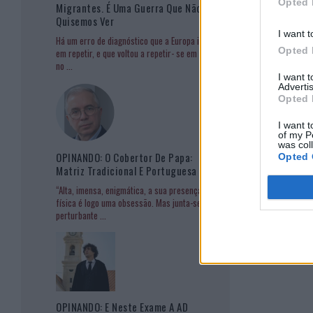
Opted 
Migrantes. É Uma Guerra Que Não
Quisemos Ver
I want t
Há um erro de diagnóstico que a Europa insiste
Opted 
em repetir, e que voltou a repetir- se em Ceuta
no
...
I want 
Advertis
Opted 
I want t
of my P
was col
OPINANDO: O Cobertor De Papa:
Opted 
Matriz Tradicional E Portuguesa
“Alta, imensa, enigmática, a sua presença
física é logo uma obsessão. Mas junta-se à
perturbante
...
OPINANDO: E Neste Exame A AD