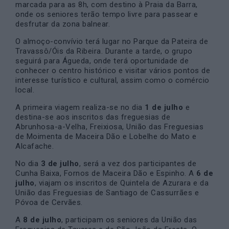
marcada para as 8h, com destino à Praia da Barra,
onde os seniores terão tempo livre para passear e
desfrutar da zona balnear.
O almoço-convívio terá lugar no Parque da Pateira de
Travassô/Óis da Ribeira. Durante a tarde, o grupo
seguirá para Águeda, onde terá oportunidade de
conhecer o centro histórico e visitar vários pontos de
interesse turístico e cultural, assim como o comércio
local.
A primeira viagem realiza-se no dia
1 de julho
e
destina-se aos inscritos das freguesias de
Abrunhosa-a-Velha, Freixiosa, União das Freguesias
de Moimenta de Maceira Dão e Lobelhe do Mato e
Alcafache.
No dia
3 de julho
, será a vez dos participantes de
Cunha Baixa, Fornos de Maceira Dão e Espinho. A
6 de
julho
, viajam os inscritos de Quintela de Azurara e da
União das Freguesias de Santiago de Cassurrães e
Póvoa de Cervães.
A
8 de julho
, participam os seniores da União das