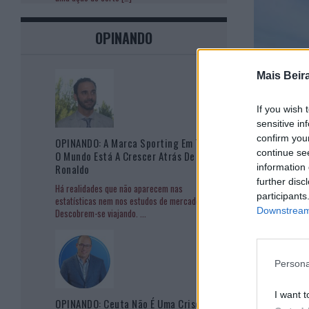
OPINANDO
Mais Beir
If you wish 
sensitive in
confirm you
OPINANDO: A Marca Sporting Em Todo
continue se
O Mundo Está A Crescer Atrás De
information 
Ronaldo
further disc
Há realidades que não aparecem nas
participants
estatísticas nem nos estudos de mercado.
Downstream 
Descobrem-se viajando.
...
Persona
I want t
OPINANDO: Ceuta Não É Uma Crise De