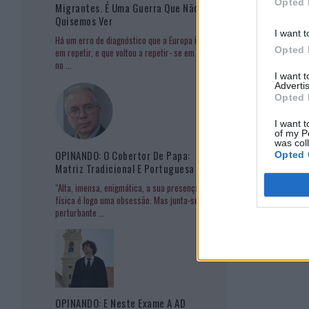
Opted 
Migrantes. É Uma Guerra Que Não
Quisemos Ver
I want t
Há um erro de diagnóstico que a Europa insiste
Opted 
em repetir, e que voltou a repetir- se em Ceuta
no
...
I want 
Advertis
Opted 
I want t
of my P
was col
OPINANDO: O Cobertor De Papa:
Opted 
Matriz Tradicional E Portuguesa
“Alta, imensa, enigmática, a sua presença
física é logo uma obsessão. Mas junta-se à
perturbante
...
OPINANDO: E Neste Exame A AD