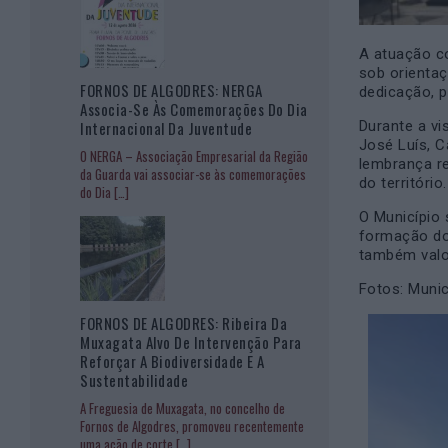
A atuação c
sob orienta
FORNOS DE ALGODRES: NERGA
dedicação, p
Associa-Se Às Comemorações Do Dia
Internacional Da Juventude
Durante a vi
José Luís, C
O NERGA – Associação Empresarial da Região
lembrança r
da Guarda vai associar-se às comemorações
do território.
do Dia
[…]
O Município 
formação do
também valo
Fotos: Munic
FORNOS DE ALGODRES: Ribeira Da
Muxagata Alvo De Intervenção Para
Reforçar A Biodiversidade E A
Sustentabilidade
A Freguesia de Muxagata, no concelho de
Fornos de Algodres, promoveu recentemente
uma ação de corte
[…]