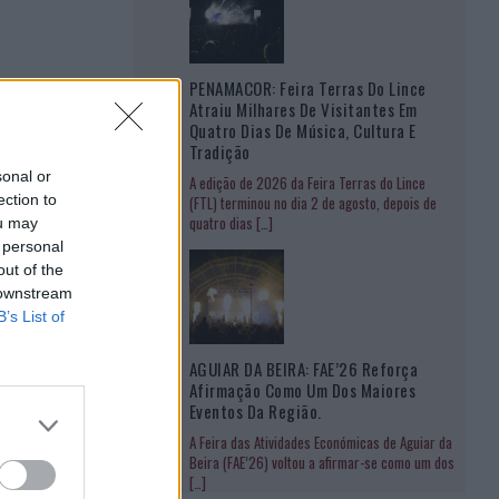
PENAMACOR: Feira Terras Do Lince
Atraiu Milhares De Visitantes Em
Quatro Dias De Música, Cultura E
Tradição
sonal or
A edição de 2026 da Feira Terras do Lince
ection to
(FTL) terminou no dia 2 de agosto, depois de
quatro dias
[…]
ou may
 personal
out of the
 downstream
B’s List of
AGUIAR DA BEIRA: FAE’26 Reforça
Afirmação Como Um Dos Maiores
Eventos Da Região.
A Feira das Atividades Económicas de Aguiar da
Beira (FAE’26) voltou a afirmar-se como um dos
[…]