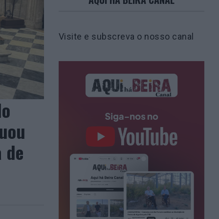
Visite e subscreva o nosso canal
do
tuou
a de