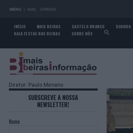
MENU
MAIL
JORNAIS
Skip
INÍCIO
MAIS BEIRAS
CASTELO BRANCO
GUARDA
to
HAJA FESTAS NAS BEIRAS
SOBRE NÓS
content
Diretor: Paulo Menano
SUBSCREVE A NOSSA
NEWSLETTER!
Nome