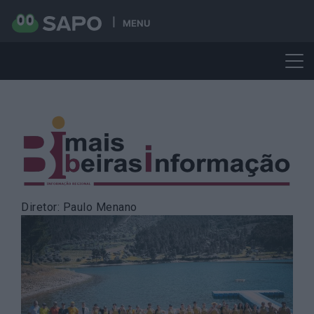
MENU
Skip
to
content
Diretor: Paulo Menano