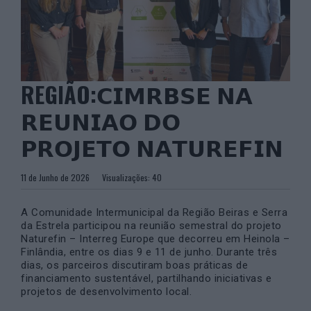
REGIÃO:𝗖𝗜𝗠𝗥𝗕𝗦𝗘 𝗡𝗔
𝗥𝗘𝗨𝗡𝗜𝗔𝗢 𝗗𝗢
𝗣𝗥𝗢𝗝𝗘𝗧𝗢 𝗡𝗔𝗧𝗨𝗥𝗘𝗙𝗜𝗡
11 de Junho de 2026
Visualizações:
40
A Comunidade Intermunicipal da Região Beiras e Serra
da Estrela participou na reunião semestral do projeto
Naturefin – Interreg Europe que decorreu em Heinola –
Finlândia, entre os dias 9 e 11 de junho. Durante três
dias, os parceiros discutiram boas práticas de
financiamento sustentável, partilhando iniciativas e
projetos de desenvolvimento local.