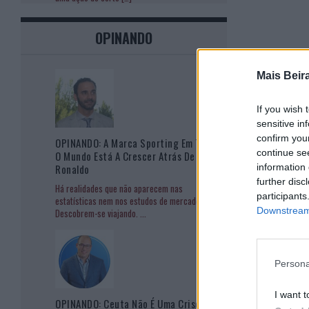
OPINANDO
Mais Beir
If you wish 
sensitive in
confirm you
OPINANDO: A Marca Sporting Em Todo
continue se
O Mundo Está A Crescer Atrás De
information 
Ronaldo
further disc
Há realidades que não aparecem nas
participants
estatísticas nem nos estudos de mercado.
Downstream 
Descobrem-se viajando.
...
Persona
I want t
OPINANDO: Ceuta Não É Uma Crise De