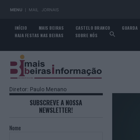
MENU
MAIL
JORNAIS
Skip
INÍCIO
MAIS BEIRAS
CASTELO BRANCO
GUARDA
to
HAJA FESTAS NAS BEIRAS
SOBRE NÓS
content
Diretor: Paulo Menano
SUBSCREVE A NOSSA
NEWSLETTER!
Nome