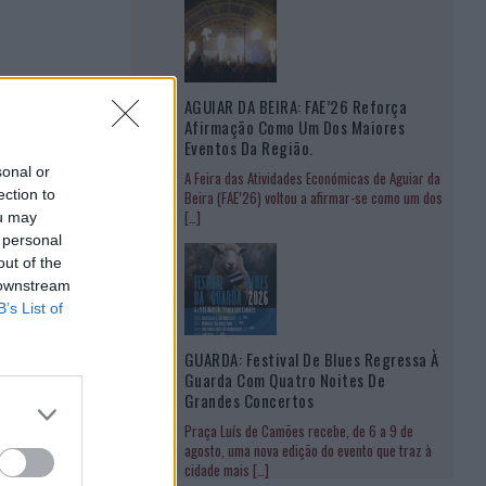
AGUIAR DA BEIRA: FAE’26 Reforça
Afirmação Como Um Dos Maiores
Eventos Da Região.
sonal or
A Feira das Atividades Económicas de Aguiar da
ection to
Beira (FAE’26) voltou a afirmar-se como um dos
[…]
ou may
 personal
out of the
 downstream
B’s List of
GUARDA: Festival De Blues Regressa À
Guarda Com Quatro Noites De
Grandes Concertos
Praça Luís de Camões recebe, de 6 a 9 de
agosto, uma nova edição do evento que traz à
cidade mais
[…]