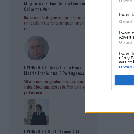
Opted 
Migrantes. É Uma Guerra Que Não
Quisemos Ver
I want t
Há um erro de diagnóstico que a Europa insiste
Opted 
em repetir, e que voltou a repetir- se em Ceuta
no
...
I want 
Advertis
Opted 
I want t
of my P
was col
OPINANDO: O Cobertor De Papa:
Opted 
Matriz Tradicional E Portuguesa
“Alta, imensa, enigmática, a sua presença
física é logo uma obsessão. Mas junta-se à
perturbante
...
OPINANDO: E Neste Exame A AD