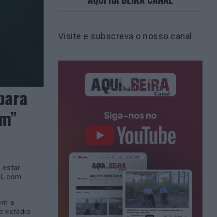
Visite e subscreva o nosso canal
para
em”
 estar
l, com
om a
no Estádio