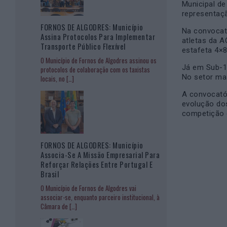
Municipal d
representaçã
FORNOS DE ALGODRES: Município
Na convocat
Assina Protocolos Para Implementar
atletas da A
Transporte Público Flexível
estafeta 4×
O Município de Fornos de Algodres assinou os
Já em Sub-1
protocolos de colaboração com os taxistas
No setor mas
locais, no
[…]
A convocató
evolução dos
competição d
FORNOS DE ALGODRES: Município
Associa-Se A Missão Empresarial Para
Reforçar Relações Entre Portugal E
Brasil
O Município de Fornos de Algodres vai
associar-se, enquanto parceiro institucional, à
Câmara de
[…]