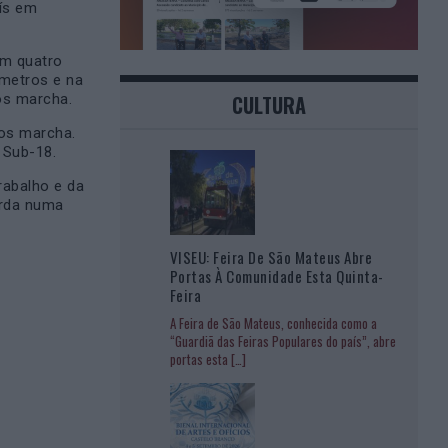
aís em
am quatro
 metros e na
CULTURA
os marcha.
ros marcha.
 Sub-18.
abalho e da
arda numa
VISEU: Feira De São Mateus Abre
Portas À Comunidade Esta Quinta-
Feira
A Feira de São Mateus, conhecida como a
“Guardiã das Feiras Populares do país”, abre
portas esta
[…]