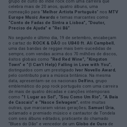
grupo de culto do indie rock com uma carreira que
celebra mais de 20 anos, quatro álbuns, uma
nomeação para “
Melhor Artista Português
” nos
MTV
Europe Music Awards
e temas marcantes como
“Conto de Fadas de Sintra a Lisboa”, “Doutor,
Preciso de Ajuda” e “Rei Bã”
.
No segundo e último dia, 19 de setembro, encabeçam
o cartaz do
ROCK & DÃO
os
UB40 ft. Ali Campbell
,
uma das bandas de reggae mais bem-sucedidas de
sempre, com vendas acima dos 70 milhões de discos,
êxitos globais como
“Red Red Wine”, “Kingston
Town” e ”(I Can’t Help) Falling in Love with You”
,
distinguidos com um prestigiado
Ivor Novello Award
,
pelo contributo para a música britânica. Na mesma
data, apresentam-se os nacionais
Delfins
, grupo
emblemático do pop rock português com uma carreira
de mais de quatro décadas e canções intemporais
como
“1 Lugar ao Sol”, “Sou Como Um Rio”, “A Baía
de Cascais” e “Nasce Selvagem”
, entre muitas
outras, que marcaram várias gerações;
Samuel Úria
,
aclamado e premiado músico e cantautor de Tondela
com seis álbuns editados, praticante do chamado
“Blues do Dão” e vencedor de um
Globo de Ouro
de