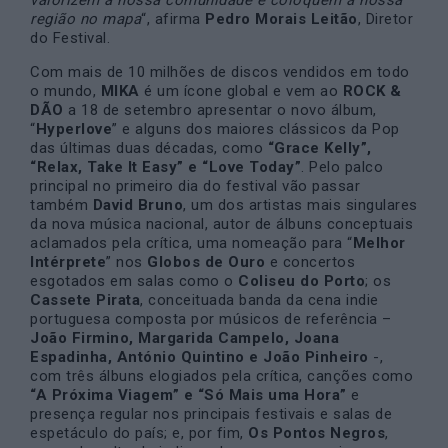
região no mapa
“, afirma
Pedro Morais Leitão
, Diretor
do Festival.
Com mais de 10 milhões de discos vendidos em todo
o mundo,
MIKA
é um ícone global e vem ao
ROCK &
DÃO
a 18 de setembro apresentar o novo álbum,
“
Hyperlove
” e alguns dos maiores clássicos da Pop
das últimas duas décadas, como
“Grace Kelly”,
“Relax, Take It Easy” e “Love Today”
. Pelo palco
principal no primeiro dia do festival vão passar
também
David Bruno
, um dos artistas mais singulares
da nova música nacional, autor de álbuns conceptuais
aclamados pela crítica, uma nomeação para “
Melhor
Intérprete
” nos
Globos de Ouro
e concertos
esgotados em salas como o
Coliseu do Porto
; os
Cassete Pirata
, conceituada banda da cena indie
portuguesa composta por músicos de referência –
João Firmino, Margarida Campelo, Joana
Espadinha, António Quintino e João Pinheiro
-,
com três álbuns elogiados pela crítica, canções como
“A Próxima Viagem” e “Só Mais uma Hora”
e
presença regular nos principais festivais e salas de
espetáculo do país; e, por fim,
Os Pontos Negros
,