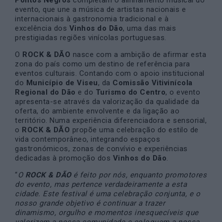
evento, que une a música de artistas nacionais e
internacionais à gastronomia tradicional e à
excelência dos
Vinhos do Dão
, uma das mais
prestigiadas regiões vinícolas portuguesas.
O
ROCK & DÃO
nasce com a ambição de afirmar esta
zona do país como um destino de referência para
eventos culturais. Contando com o apoio institucional
do
Município de Viseu
, da
Comissão Vitivinícola
Regional do Dão
e do
Turismo do Centro
, o evento
apresenta-se através da valorização da qualidade da
oferta, do ambiente envolvente e da ligação ao
território. Numa experiência diferenciadora e sensorial,
o
ROCK & DÃO
propõe uma celebração do estilo de
vida contemporâneo, integrando espaços
gastronómicos, zonas de convívio e experiências
dedicadas à promoção dos
Vinhos do Dão
.
“
O
ROCK & DÃO
é feito por nós, enquanto promotores
do evento, mas pertence verdadeiramente a esta
cidade. Este festival é uma celebração conjunta, e o
nosso grande objetivo é continuar a trazer
dinamismo, orgulho e momentos inesquecíveis que
valorizem a nossa comunidade e coloquem a nossa