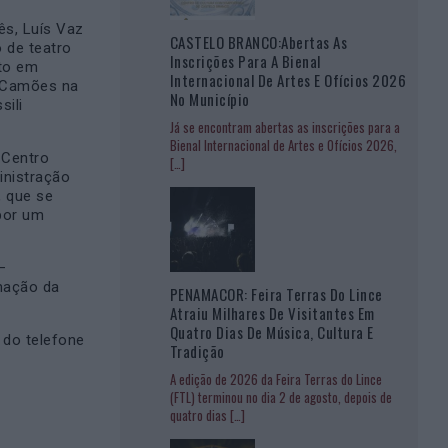
ês, Luís Vaz
CASTELO BRANCO:Abertas As
 de teatro
Inscrições Para A Bienal
ito em
Internacional De Artes E Ofícios 2026
e Camões na
No Município
sili
Já se encontram abertas as inscrições para a
Bienal Internacional de Artes e Ofícios 2026,
 Centro
[…]
inistração
, que se
 por um
–
mação da
PENAMACOR: Feira Terras Do Lince
Atraiu Milhares De Visitantes Em
Quatro Dias De Música, Cultura E
 do telefone
Tradição
A edição de 2026 da Feira Terras do Lince
(FTL) terminou no dia 2 de agosto, depois de
quatro dias
[…]