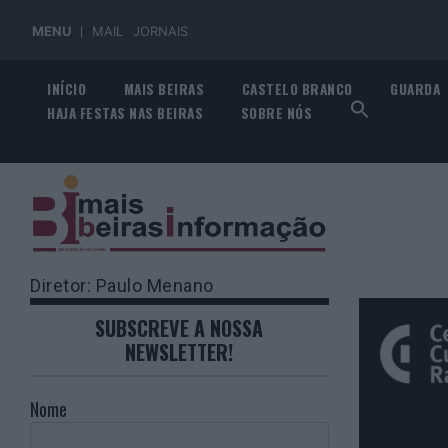
MENU
MAIL
JORNAIS
Skip
INÍCIO
MAIS BEIRAS
CASTELO BRANCO
GUARDA
to
HAJA FESTAS NAS BEIRAS
SOBRE NÓS
content
Diretor: Paulo Menano
SUBSCREVE A NOSSA
NEWSLETTER!
Nome