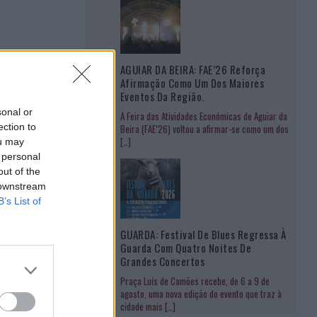
AGUIAR DA BEIRA: FAE’26 Reforça
Afirmação Como Um Dos Maiores
Eventos Da Região.
sonal or
A Feira das Atividades Económicas de Aguiar da
ection to
Beira (FAE’26) voltou a afirmar-se como um dos
[…]
ou may
 personal
out of the
 downstream
B’s List of
GUARDA: Festival De Blues Regressa À
Guarda Com Quatro Noites De
Grandes Concertos
Praça Luís de Camões recebe, de 6 a 9 de
agosto, uma nova edição do evento que traz à
cidade mais
[…]