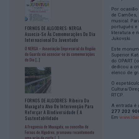
Por ocasião
de Camões, 
musical. Par
português e 
FORNOS DE ALGODRES: NERGA
literatura e
Associa-Se Às Comemorações Do Dia
Jukovski.
Internacional Da Juventude
O NERGA – Associação Empresarial da Região
Este monume
da Guarda vai associar-se às comemorações
Superior Ka
do Dia
[…]
do OPART (o
dedicou a cr
elenco de gr
O espetácul
Cultura/Dir
RTCP.
FORNOS DE ALGODRES: Ribeira Da
Muxagata Alvo De Intervenção Para
A entrada é 
Reforçar A Biodiversidade E A
277 202 90
Sustentabilidade
Em
www.ida
A Freguesia de Muxagata, no concelho de
Fornos de Algodres, promoveu recentemente
uma ação de corte
[…]