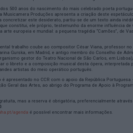
 dos 500 anos do nascimento do mais celebrado poeta portugu
a Musicamera Produções apresenta a criação deste espetáculo
a concretizar este desiderato, partiu-se de um texto ainda inéd
que constitui, ele próprio, testemunho da enorme influência d
 na arte europeia e mundial: a pequena tragédia “Camões”, de Vas
ntal trabalho coube ao compositor César Viana, professor no
tarina Gurska, em Madrid, e antigo membro do Conselho de Adm
rganismo gestor do Teatro Nacional de São Carlos, em Lisboa)
iar o libreto e a composição musical desta ópera, interpretada
andes artistas do meio operático português.
o é apresentado no CCR com o apoio da República Portuguesa 
eção Geral das Artes, ao abrigo do Programa de Apoio à Progra
gratuita, mas a reserva é obrigatória, preferencialmente através
0
.
nha.pt/agenda
é possível encontrar mais informações.