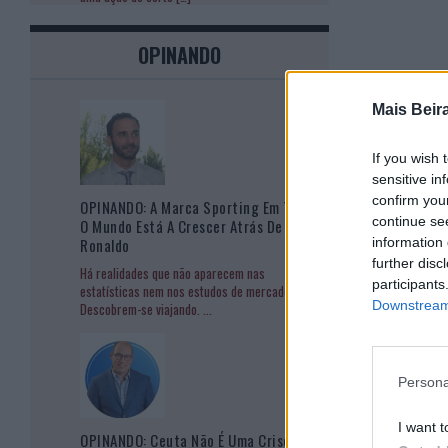
OPINANDO
Mais Beir
If you wish 
sensitive in
confirm you
OPINANDO: A Marca Sporting Em Todo
continue se
O Mundo Está A Crescer Atrás De
information 
Ronaldo
further disc
Há realidades que não aparecem nas
participants
estatísticas nem nos estudos de mercado.
Downstream 
Descobrem-se viajando.
...
Persona
I want t
OPINANDO: Ceuta Não É Uma Crise De