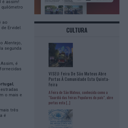
8 é assim!
 quilómetro
é ao
de Ervidel.
CULTURA
o Alentejo,
 da segunda
 Assim, é
 fornecidas
VISEU: Feira De São Mateus Abre
Portas À Comunidade Esta Quinta-
Feira
ortugal
,
 estradas
A Feira de São Mateus, conhecida como a
em o mais e
“Guardiã das Feiras Populares do país”, abre
portas esta
[…]
mais três
a é