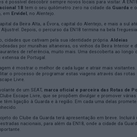
s é possível descobrir sempre novos locais para visitar. A EN1
acional 18
tem o seu quilómetro zero na cidade da
Guarda
e o
o, em
Ervidel
, no Alentejo.
pital da Beira Alta, a Évora, capital do Alentejo, e mais a sul at
 Aljustrel. Depois, o percurso da EN18 termina na bela freguesia 
, cidades que cativam pela sua identidade própria.
Aldeias
odeadas por muralhas altaneiras, os vinhos da Beira Interior e d
taurantes de referência, muito mais. Uma descoberta ao longo
 extensa de Portugal.
agem é mostrar o melhor de cada lugar e atrair mais visitantes.
ilitar o processo de programar estas viagens através das rotas
scape Livre.
 volante de um SEAT,
marca oficial e parceira das Rotas de P
o Clube Escape Livre, que se propõem divulgar e promover várias
ue têm ligação à Guarda e à região. Em cada uma delas promet
hecido.
ojeto do Clube da Guarda terá apresentação em breve. Incluirá 
estradas nacionais, para além da EN18, onde a cidade da Guard
mportante.