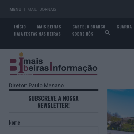
MENU
MAIL
JORNAIS
Skip
INÍCIO
MAIS BEIRAS
CASTELO BRANCO
GUARDA
to
HAJA FESTAS NAS BEIRAS
SOBRE NÓS
content
Diretor: Paulo Menano
SUBSCREVE A NOSSA
NEWSLETTER!
Nome