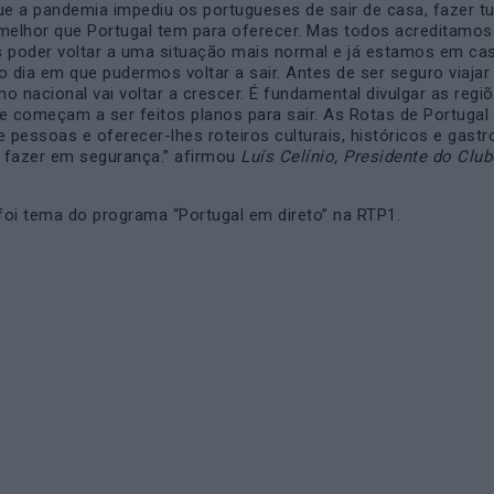
e a pandemia impediu os portugueses de sair de casa, fazer t
 melhor que Portugal tem para oferecer. Mas todos acreditamo
 poder voltar a uma situação mais normal e já estamos em cas
o dia em que pudermos voltar a sair. Antes de ser seguro viajar
smo nacional vai voltar a crescer. É fundamental divulgar as regi
e começam a ser feitos planos para sair. As Rotas de Portugal 
e pessoas e oferecer-lhes roteiros culturais, históricos e gas
 fazer em segurança.” afirmou
Luís Celínio, Presidente do Clu
 foi tema do programa “Portugal em direto” na RTP1.