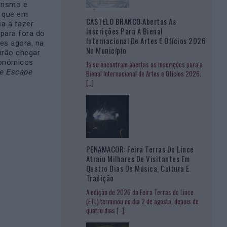
urismo e
s que em
CASTELO BRANCO:Abertas As
a a fazer
Inscrições Para A Bienal
 para fora do
Internacional De Artes E Ofícios 2026
ões agora, na
No Município
irão chegar
tronómicos
Já se encontram abertas as inscrições para a
be Escape
Bienal Internacional de Artes e Ofícios 2026,
[…]
PENAMACOR: Feira Terras Do Lince
Atraiu Milhares De Visitantes Em
Quatro Dias De Música, Cultura E
Tradição
A edição de 2026 da Feira Terras do Lince
(FTL) terminou no dia 2 de agosto, depois de
quatro dias
[…]