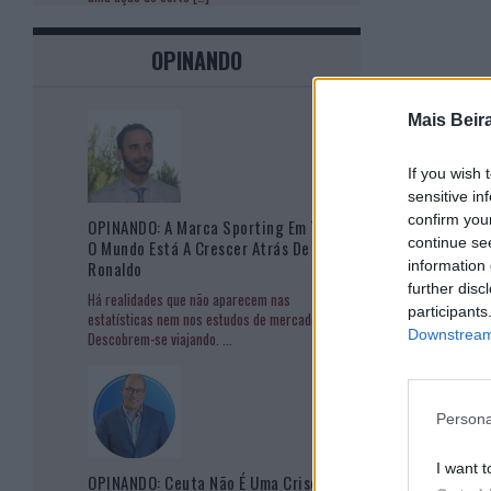
OPINANDO
Mais Beir
If you wish 
sensitive in
confirm you
OPINANDO: A Marca Sporting Em Todo
continue se
O Mundo Está A Crescer Atrás De
information 
Ronaldo
further disc
Há realidades que não aparecem nas
participants
estatísticas nem nos estudos de mercado.
Downstream 
Descobrem-se viajando.
...
Persona
I want t
OPINANDO: Ceuta Não É Uma Crise De