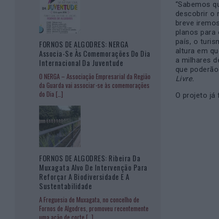
“Sabemos qu
descobrir o
breve iremos
planos para 
país, o turi
FORNOS DE ALGODRES: NERGA
altura em qu
Associa-Se Às Comemorações Do Dia
a milhares d
Internacional Da Juventude
que poderão
O NERGA – Associação Empresarial da Região
Livre.
da Guarda vai associar-se às comemorações
do Dia
[…]
O projeto já
FORNOS DE ALGODRES: Ribeira Da
Muxagata Alvo De Intervenção Para
Reforçar A Biodiversidade E A
Sustentabilidade
A Freguesia de Muxagata, no concelho de
Fornos de Algodres, promoveu recentemente
uma ação de corte
[…]