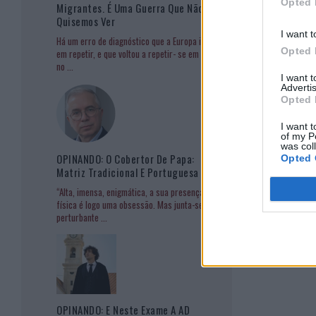
Opted 
Migrantes. É Uma Guerra Que Não
Quisemos Ver
I want t
Há um erro de diagnóstico que a Europa insiste
Opted 
em repetir, e que voltou a repetir- se em Ceuta
no
...
I want 
Advertis
Opted 
I want t
of my P
was col
OPINANDO: O Cobertor De Papa:
Opted 
Matriz Tradicional E Portuguesa
“Alta, imensa, enigmática, a sua presença
física é logo uma obsessão. Mas junta-se à
perturbante
...
OPINANDO: E Neste Exame A AD