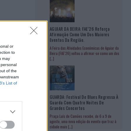
AGUIAR DA BEIRA: FAE’26 Reforça
Afirmação Como Um Dos Maiores
Eventos Da Região.
sonal or
A Feira das Atividades Económicas de Aguiar da
ection to
Beira (FAE’26) voltou a afirmar-se como um dos
[…]
ou may
 personal
out of the
 downstream
B’s List of
GUARDA: Festival De Blues Regressa À
Guarda Com Quatro Noites De
Grandes Concertos
Praça Luís de Camões recebe, de 6 a 9 de
agosto, uma nova edição do evento que traz à
cidade mais
[…]