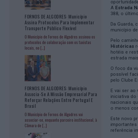
oportunidade
A
Estrada N
388, o últim
FORNOS DE ALGODRES: Município
Assina Protocolos Para Implementar
Da Guarda, ca
Transporte Público Flexível
município de
O Município de Fornos de Algodres assinou os
Pelo caminho
protocolos de colaboração com os taxistas
Históricas
r
locais, no
[…]
hotéis e res
estrada mais
O foco da vi
possível fac
pelo Clube E
FORNOS DE ALGODRES: Município
E vai ser ao
Associa-Se A Missão Empresarial Para
iniciativa d
Reforçar Relações Entre Portugal E
nacionais q
Brasil
o menos con
O Município de Fornos de Algodres vai
Este novo pr
associar-se, enquanto parceiro institucional, à
importantes 
Câmara de
[…]
referência i