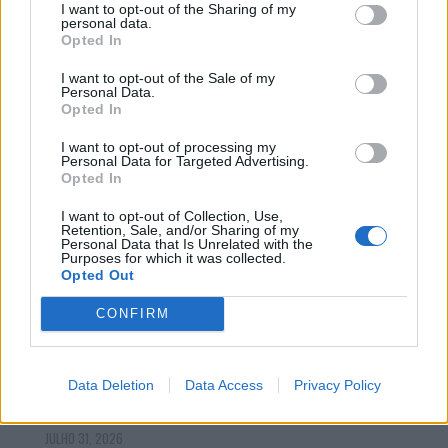
I want to opt-out of the Sharing of my
DIREÇÃO DELEGADA DA ÁGUAS PÚBLICAS EM
personal data.
ALTITUDE
Opted In
JULHO 31, 2026
I want to opt-out of the Sale of my
Personal Data.
Opted In
I want to opt-out of processing my
Personal Data for Targeted Advertising.
Opted In
I want to opt-out of Collection, Use,
Retention, Sale, and/or Sharing of my
Personal Data that Is Unrelated with the
Purposes for which it was collected.
Opted Out
CONFIRM
GUARDA
MAIS BEIRAS INFORMAÇÃO
Data Deletion
Data Access
Privacy Policy
GUARDA: JOÃO PRATA NOMEADO DIRETOR DO
CENTRO DE EMPREGO E FORMAÇÃO PROFISSIONAL
JULHO 31, 2026