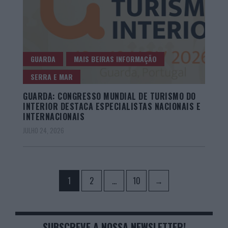
GUARDA
MAIS BEIRAS INFORMAÇÃO
SERRA E MAR
GUARDA: CONGRESSO MUNDIAL DE TURISMO DO
INTERIOR DESTACA ESPECIALISTAS NACIONAIS E
INTERNACIONAIS
JULHO 24, 2026
Paginação
Page
Page
Page
1
2
…
10
→
dos
conteúdos
SUBSCREVE A NOSSA NEWSLETTER!