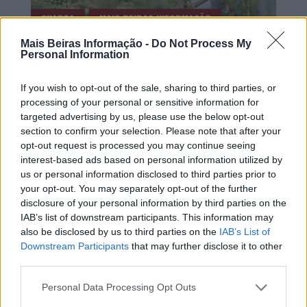
GUARDA
MAIS BEIRAS INFORMAÇÃO
GUARDA: CONCURSO VAI ELEGER A HORTA MAIS
Mais Beiras Informação -
Do Not Process My
Personal Information
BONITA DE VIDEMONTE
AGOSTO 1, 2026
If you wish to opt-out of the sale, sharing to third parties, or
processing of your personal or sensitive information for
targeted advertising by us, please use the below opt-out
section to confirm your selection. Please note that after your
opt-out request is processed you may continue seeing
interest-based ads based on personal information utilized by
us or personal information disclosed to third parties prior to
your opt-out. You may separately opt-out of the further
disclosure of your personal information by third parties on the
IAB’s list of downstream participants. This information may
CELORICO DA BEIRA
GUARDA
also be disclosed by us to third parties on the
IAB’s List of
Downstream Participants
that may further disclose it to other
MAIS BEIRAS INFORMAÇÃO
MANTEIGAS
third parties.
SABUGAL
Personal Data Processing Opt Outs
REGIONAL: MANUEL FONSECA VAI ASSUMIR A