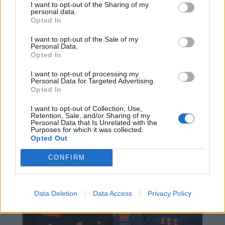
I want to opt-out of the Sharing of my
personal data.
Opted In
I want to opt-out of the Sale of my
Personal Data.
GUARDA
MAIS BEIRAS INFORMAÇÃO
Opted In
GUARDA: REJEITADA MOÇÃO DE CENSURA DO PS
I want to opt-out of processing my
CONTRA PRESIDENTE DA CÂMARA DA GUARDA
Personal Data for Targeted Advertising.
APÓS CASO DE PERSEGUIÇÃO
Opted In
JUNHO 29, 2026
I want to opt-out of Collection, Use,
Retention, Sale, and/or Sharing of my
Personal Data that Is Unrelated with the
Purposes for which it was collected.
Opted Out
CONFIRM
Data Deletion
Data Access
Privacy Policy