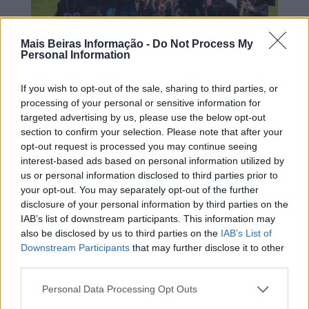
Mais Beiras Informação -
Do Not Process My
Personal Information
DESPORTOS DAS BEIRAS
GUARDA
MAIS BEIRAS INFORMAÇÃO
If you wish to opt-out of the sale, sharing to third parties, or
processing of your personal or sensitive information for
GUARDA: SUB-10 DO GUARDA UNIDA DESPORTIVA
targeted advertising by us, please use the below opt-out
VENCEM NELAS CUP – CORAÇÃO DO DÃO
section to confirm your selection. Please note that after your
JUNHO 30, 2026
opt-out request is processed you may continue seeing
interest-based ads based on personal information utilized by
us or personal information disclosed to third parties prior to
your opt-out. You may separately opt-out of the further
disclosure of your personal information by third parties on the
IAB’s list of downstream participants. This information may
also be disclosed by us to third parties on the
IAB’s List of
Downstream Participants
that may further disclose it to other
third parties.
Personal Data Processing Opt Outs