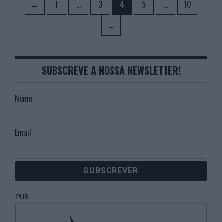
Paginação
Page
Page
Page
Page
Page
←
1
…
3
4
5
…
10
dos
→
conteúdos
SUBSCREVE A NOSSA NEWSLETTER!
Nome
Email