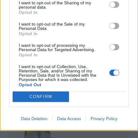
I want to opt-out of the Sharing of my
personal data.
O NERGA – Associação Empresarial da Região da Guarda vai
Opted In
associar-se às comemorações do Dia
[…]
I want to opt-out of the Sale of my
Personal Data.
Opted In
I want to opt-out of processing my
Personal Data for Targeted Advertising.
FORNOS DE ALGODRES: Ribeira Da Muxagata Alvo De
Opted In
Intervenção Para Reforçar A Biodiversidade E A
Sustentabilidade
I want to opt-out of Collection, Use,
Retention, Sale, and/or Sharing of my
A Freguesia de Muxagata, no concelho de Fornos de Algodres,
Personal Data that Is Unrelated with the
promoveu recentemente uma ação de corte
[…]
Purposes for which it was collected.
Opted Out
OPINANDO
CONFIRM
Data Deletion
Data Access
Privacy Policy