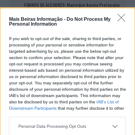
FORNOS DE ALGODRES: Município Assina Protocolos
Para Implementar Transporte Público Flexível
O Município de Fornos de Algodres assinou os protocolos de
Mais Beiras Informação -
Do Not Process My
Personal Information
colaboração com os taxistas locais, no
[…]
If you wish to opt-out of the sale, sharing to third parties, or
processing of your personal or sensitive information for
targeted advertising by us, please use the below opt-out
section to confirm your selection. Please note that after your
FORNOS DE ALGODRES: Município Associa-Se A
opt-out request is processed you may continue seeing
Missão Empresarial Para Reforçar Relações Entre
interest-based ads based on personal information utilized by
Portugal E Brasil
us or personal information disclosed to third parties prior to
your opt-out. You may separately opt-out of the further
O Município de Fornos de Algodres vai associar-se, enquanto
parceiro institucional, à Câmara de
[…]
disclosure of your personal information by third parties on the
IAB’s list of downstream participants. This information may
also be disclosed by us to third parties on the
IAB’s List of
Downstream Participants
that may further disclose it to other
third parties.
Personal Data Processing Opt Outs
FORNOS DE ALGODRES: NERGA Associa-Se Às
Comemorações Do Dia Internacional Da Juventude